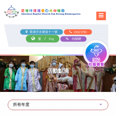
香港仔水塘道十一號
2553 5750
/
繁
Eng
內聯網
活動點滴