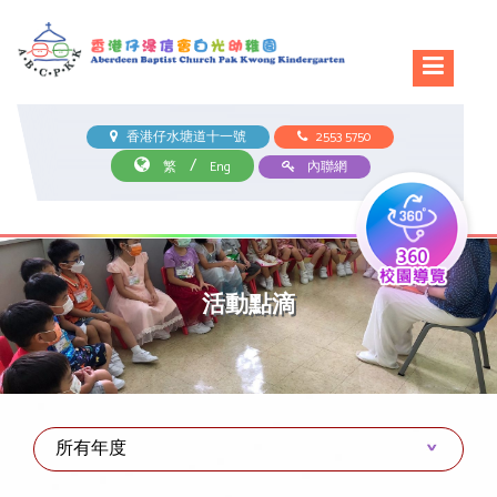
香港仔水塘道十一號
2553 5750
/
繁
Eng
內聯網
活動點滴