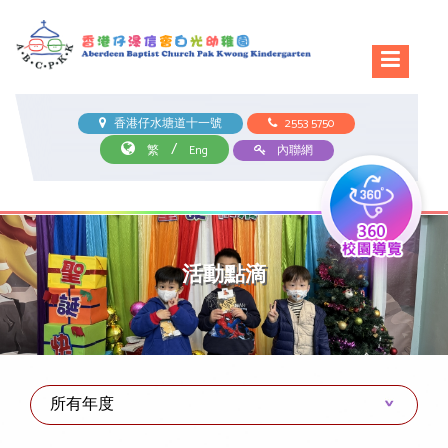
香港仔水塘道十一號
2553 5750
/
繁
Eng
內聯網
活動點滴