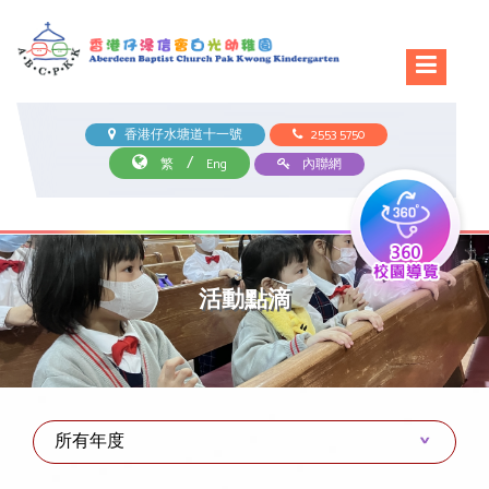
香港仔水塘道十一號
2553 5750
/
繁
Eng
內聯網
活動點滴