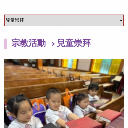
宗教活動
> 兒童崇拜