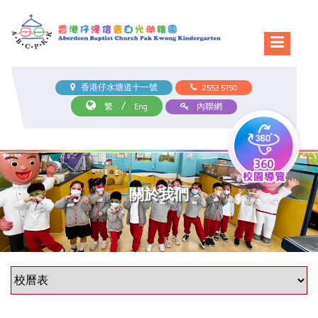
香港仔水塘道十一號
2553 5750
/
繁
Eng
內聯網
關於我們