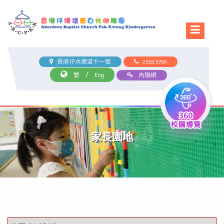
香港仔水塘道十一號
2553 5750
/
繁
Eng
內聯網
家長園地