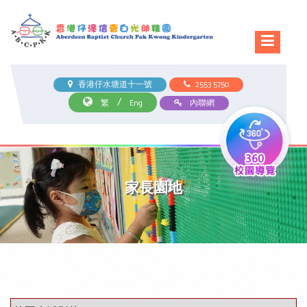
香港仔水塘道十一號
2553 5750
/
繁
Eng
內聯網
家長園地