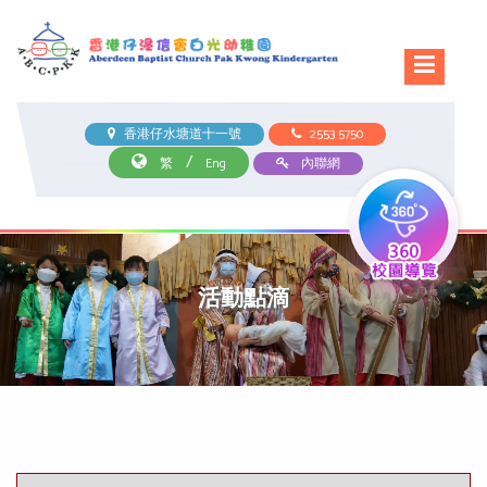
香港仔水塘道十一號
2553 5750
/
繁
Eng
內聯網
活動點滴