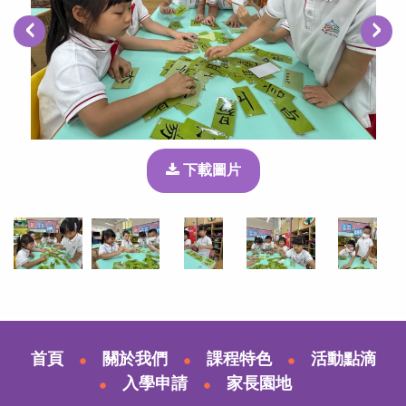
‹
›
下載圖片
首頁
關於我們
課程特色
活動點滴
入學申請
家長園地