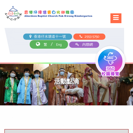
香港仔水塘道十一號
2553 5750
/
繁
Eng
內聯網
活動點滴