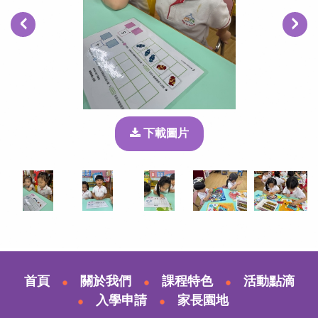
‹
›
下載圖片
首頁
關於我們
課程特色
活動點滴
入學申請
家長園地