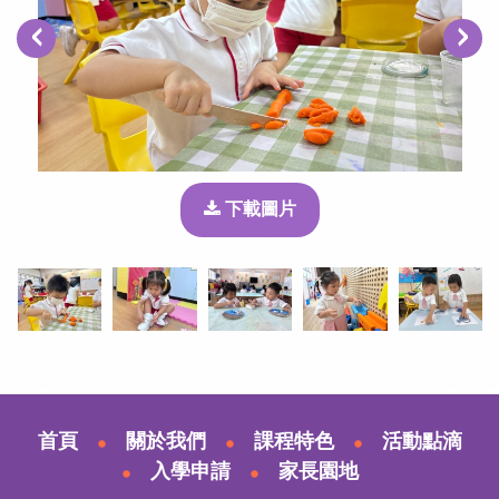
‹
›
下載圖片
首頁
關於我們
課程特色
活動點滴
入學申請
家長園地