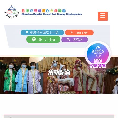
香港仔水塘道十一號
2553 5750
/
繁
Eng
內聯網
活動點滴