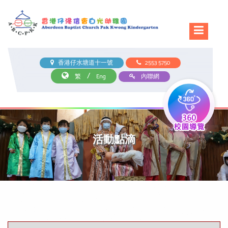
香港仔水塘道十一號
2553 5750
/
繁
Eng
內聯網
活動點滴