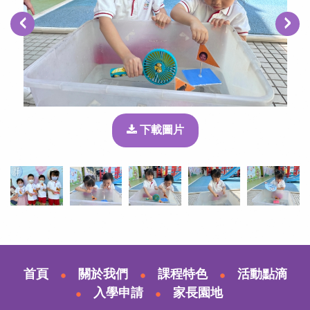
‹
›
下載圖片
首頁
關於我們
課程特色
活動點滴
入學申請
家長園地