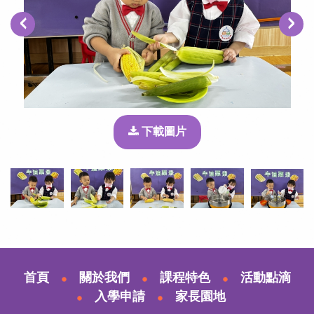
‹
›
下載圖片
首頁
關於我們
課程特色
活動點滴
入學申請
家長園地