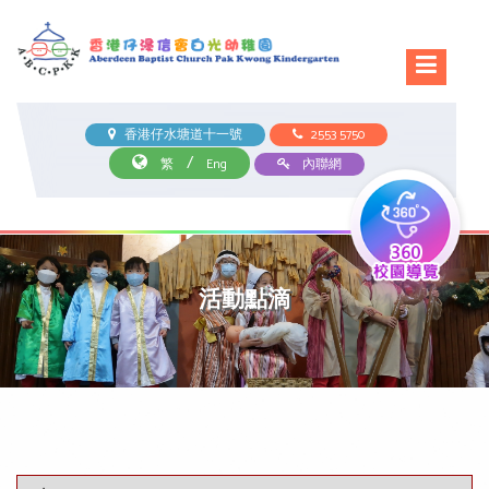
香港仔水塘道十一號
2553 5750
/
繁
Eng
內聯網
活動點滴